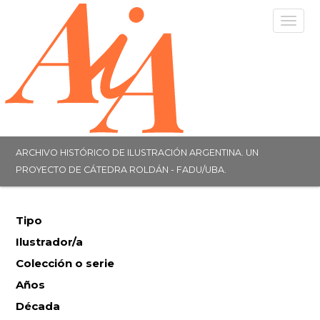
Togg
navig
ARCHIVO HISTÓRICO DE ILUSTRACIÓN ARGENTINA. UN
PROYECTO DE CÁTEDRA ROLDÁN - FADU/UBA.
Tipo
Ilustrador/a
Colección o serie
Años
Década