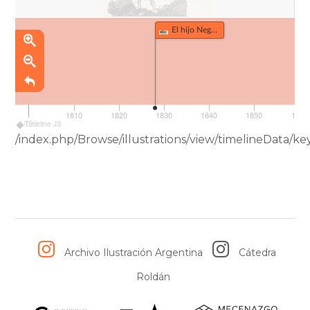
El hijo Negro del Diablo Rosado Nº3 (349)
1810
1820
1830
1840
1850
1860
1800
Timeline JS
/index.php/Browse/illustrations/view/timelineData
Archivo Ilustración Argentina
Cátedra
Roldán