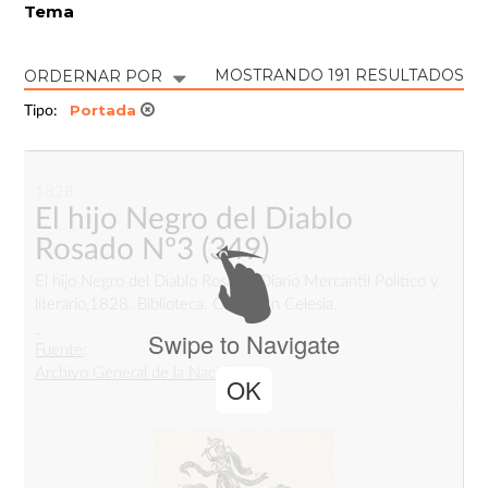
Tema
MOSTRANDO 191 RESULTADOS
ORDERNAR POR
Portada
Tipo:
1828
El hijo Negro del Diablo
Rosado Nº3
(349)
El hijo Negro del Diablo Rosado, Diario Mercantil Politico y
literario,1828. Biblioteca. Colección Celesia.
_
Swipe to Navigate
Fuente
:
Archivo General de la Nación
OK