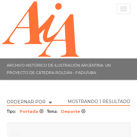
Togg
navig
ARCHIVO HISTÓRICO DE ILUSTRACIÓN ARGENTINA. UN
PROYECTO DE CÁTEDRA ROLDÁN - FADU/UBA.
MOSTRANDO 1 RESULTADO
ORDERNAR POR
Portada
Deporte
Tipo:
Tema:
1946