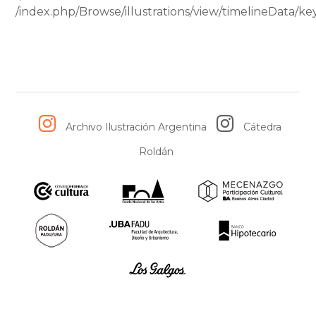
/index.php/Browse/illustrations/view/timelineData
Metálica y Lechervida.
Fuente:
MIG museo
Archivo Ilustración Argentina
Cátedra
Roldán