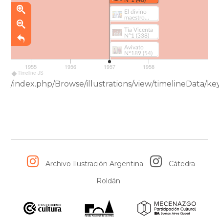
_
Fuente
:
El divino
maestro
AhiRa
(239-5)
Tía Vicenta
Nº1 (338)
Avivato
Nº189 (54)
1955
1956
1957
1958
Timeline JS
/index.php/Browse/illustrations/view/timelineData
Archivo Ilustración Argentina
Cátedra
Roldán