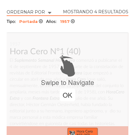
MOSTRANDO 4 RESULTADOS
ORDERNAR POR
Portada
1957
Tipo:
Años:
1957
Hora Cero Nº1
(40)
El
Suplemento Semanal Hora Cero
comenzó a publicarse el
4 de septiembre de 1957 como parte de la constelación de
revistas de Editorial Frontera:
Frontera
(que empezó a
circular en abril de ese año) y
Hora Cero
(que salió,
Swipe to Navigate
mensualmente, desde mayo). La popularidad del conjunto lo
ampliaría, meses más tarde (en abril de 1958), con
Hora
Cero
OK
Extra
y con
Frontera Extra
(desde julio de ese año). Su
director, Héctor Germán Oesterheld, había fundado la
editorial junto a su hermano, ingeniero agrónomo, y dio su
marca personal a esta módica empresa familiar
convirtiéndose en guionista de casi todas las historietas.
Hora Cero
Nº1 (40)