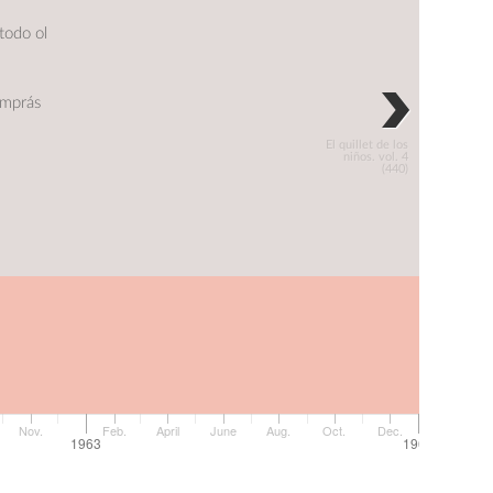
todo ol
omprás
El quillet de los
niños. vol. 4
(440)
Nov.
Feb.
April
June
Aug.
Oct.
Dec.
March
1963
1964