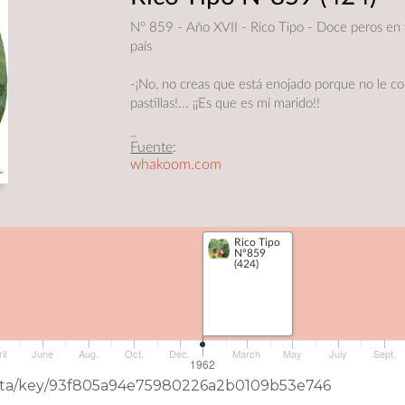
N° 859 - Año XVII - Rico Tipo - Doce peros en 
país
-¡No, no creas que está enojado porque no le c
pastillas!... ¡¡Es que es mi marido!!
_
Fuente
:
whakoom.com
Rico Tipo
Nº859
(424)
il
June
Aug.
Oct.
Dec.
March
May
July
Sept.
1962
neData/key/93f805a94e75980226a2b0109b53e746