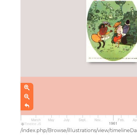
March
May
July
Sept.
Nov.
Feb.
Apr
1960
1961
Timeline JS
/index.php/Browse/illustrations/view/timeli