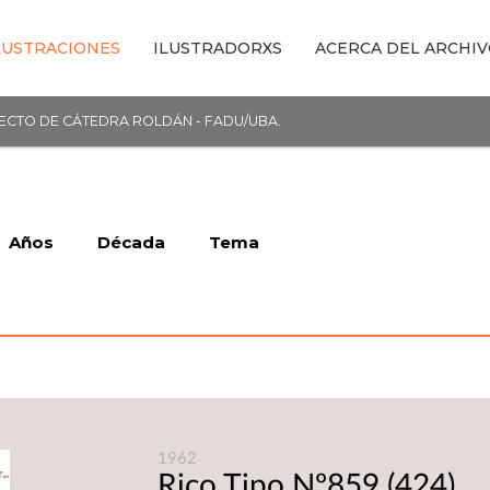
LUSTRACIONES
ILUSTRADORXS
ACERCA DEL ARCHI
YECTO DE CÁTEDRA ROLDÁN - FADU/UBA.
Años
Década
Tema
1962
Rico Tipo Nº859
(424)