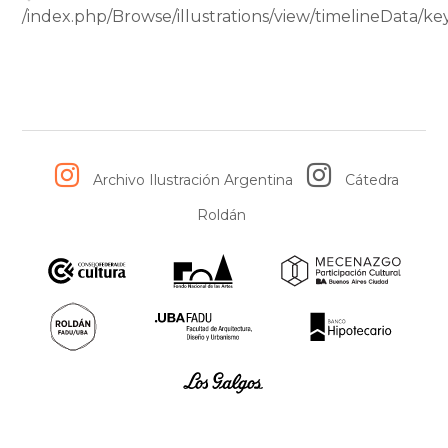
/index.php/Browse/illustrations/view/timelineData
Fuente
:
AhiRa
Archivo Ilustración Argentina
Cátedra
Roldán