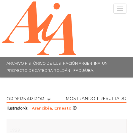
Togg
navig
ARCHIVO HISTÓRICO DE ILUSTRACIÓN ARGENTINA. UN
PROYECTO DE CÁTEDRA ROLDÁN - FADU/UBA.
MOSTRANDO 1 RESULTADO
ORDERNAR POR
Arancibia, Ernesto
Ilustrador/a:
1929