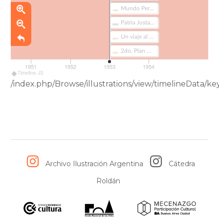
Mundo Peronista Nº56 (149)
Patria Justa : libro de lectura para tercer grado (187)
Un viaje al país de los matreros (239-3)
2do. Plan Quinquenal (48-2)
1951
1952
1953
1954
Timeline JS
/index.php/Browse/illustrations/view/timelineData
Archivo Ilustración Argentina
Cátedra
Roldán