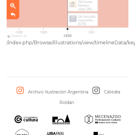
Del buen
tiempo
viejo (408-
1)
Un bocado
exquisito...
(676)
1928
1929
1931
1930
Timeline JS
/index.php/Browse/illustrations/view/timelineData
Archivo Ilustración Argentina
Cátedra
Roldán