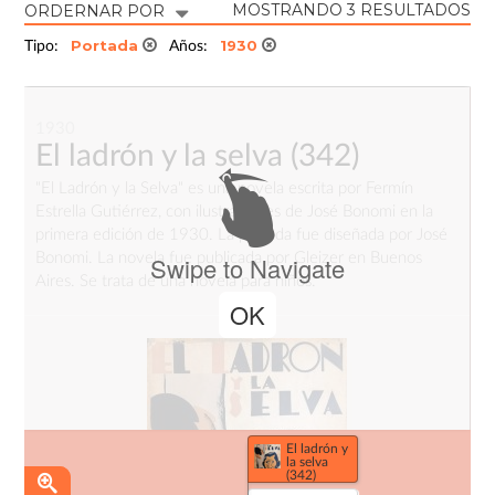
MOSTRANDO 3 RESULTADOS
ORDERNAR POR
Portada
1930
Tipo:
Años:
1930
El ladrón y la selva
(342)
"El Ladrón y la Selva" es una novela escrita por Fermín
Estrella Gutiérrez, con ilustraciones de José Bonomi en la
primera edición de 1930. La portada fue diseñada por José
Bonomi. La novela fue publicada por Gleizer en Buenos
Swipe to Navigate
Aires. Se trata de una novela para niños.
OK
El ladrón y
la selva
(342)