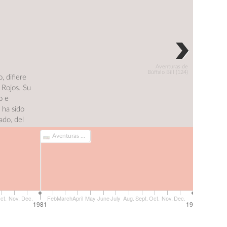
Aventuras de
Búffalo Bill (124)
, difiere
 Rojos. Su
o e
 ha sido
ado, del
 tierra,
Aventuras de Búffalo Bill (124)
e interesó
te. Era
ualquier
do poeta
 le
ngenio y
ct.
Nov.
Dec.
Feb.
March
April
May
June
July
Aug.
Sept.
Oct.
Nov.
Dec.
Feb.
March
1981
1982
 que
cer.