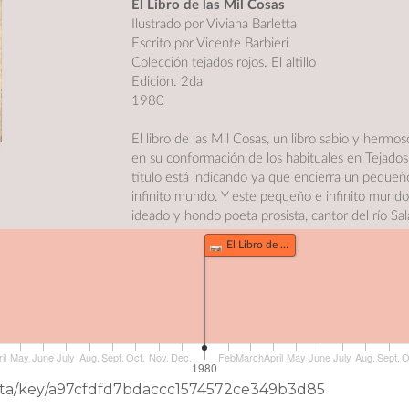
El Libro de las Mil Cosas
Ilustrado por Viviana Barletta
Escrito por Vicente Barbieri
Colección tejados rojos. El altillo
Edición. 2da
1980
El libro de las Mil Cosas, un libro sabio y hermoso
en su conformación de los habituales en Tejados
título está indicando ya que encierra un pequeñ
infinito mundo. Y este pequeño e infinito mundo
ideado y hondo poeta prosista, cantor del río Sal
"Corazón del oeste", que sintió profundamente su
El Libro de las Mil Cosas (100)
la llanura bonaerense de su patria chica, y que s
por el hombre y su destino, por la vida y la muer
un poeta, un ser sensible, capaz de enriquecer c
aspecto de la realidad. Pero además, y como to
verdadero, fue dueño de lúcidas intuición es que
permitieron idear un libro como éste, donde el i
il
May
June
July
Aug.
Sept.
Oct.
Nov.
Dec.
Feb.
March
April
May
June
July
Aug.
Sept.
O
1980
la belleza literaria se conjugan con mucho de lo
eData/key/a97cfdfd7bdaccc1574572ce349b3d85
puede interesar a un muchacho en trance de cre