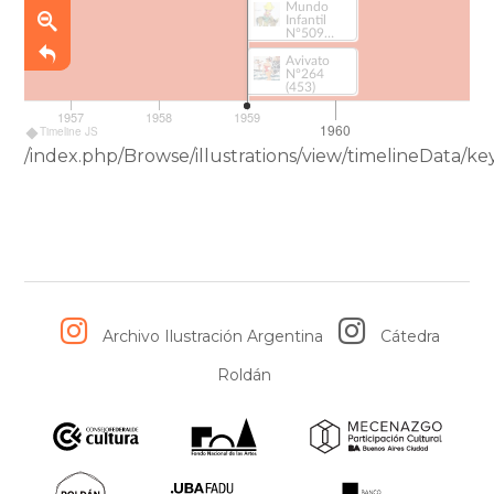
Mundo
AhiRa
Infantil
Nº509
(412-1)
Avivato
Nº264
(453)
1957
1958
1959
1960
Timeline JS
/index.php/Browse/illustrations/view/timelineData
Archivo Ilustración Argentina
Cátedra
Roldán