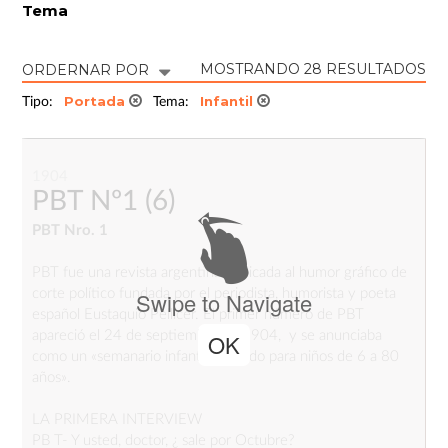
Tema
MOSTRANDO 28 RESULTADOS
ORDERNAR POR
Portada
Infantil
Tipo:
Tema:
1904
PBT Nº1
(6)
PBT Nro. 1
PBT fue una revista argentina dedicada al humor gráfico de
corte político fundada por el periodista, humorista y poeta
Swipe to Navigate
español Eustaquio Pellicer. El primer número de PBT
apareció el 24 de septiembre de 1904, y se anunciaba
OK
como un «semanario infantil ilustrado para niños de 6 a 80
años».
LA PRIMERA INTERVIEW
PB T- Y usted, doctor, ¿ sale por Octubre?