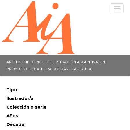
Togg
navig
ARCHIVO HISTÓRICO DE ILUSTRACIÓN ARGENTINA. UN
PROYECTO DE CÁTEDRA ROLDÁN - FADU/UBA.
Tipo
Ilustrador/a
Colección o serie
Años
Década