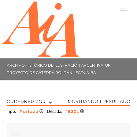
Togg
navig
ARCHIVO HISTÓRICO DE ILUSTRACIÓN ARGENTINA. UN
PROYECTO DE CÁTEDRA ROLDÁN - FADU/UBA.
MOSTRANDO 1 RESULTADO
ORDERNAR POR
Portada
1820s
Tipo:
Década:
1828