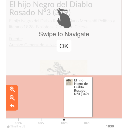
El hijo Negro del Diablo
Rosado Nº3
(349)
El hijo Negro del Diablo Rosado, Diario Mercantil Politico y
literario,1828. Biblioteca. Colección Celesia.
Swipe to Navigate
_
Fuente
:
OK
Archivo General de la Nación
El hijo
Negro del
Diablo
Rosado
Nº3 (349)
1826
1827
1828
1829
1830
Timeline JS