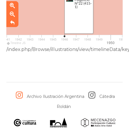
Nº22 (415-
1)
1941
1942
1943
1944
1945
1946
1947
1948
1949
1951
1950
Timeline JS
/index.php/Browse/illustrations/view/timelineData/
Archivo Ilustración Argentina
Cátedra
Roldán