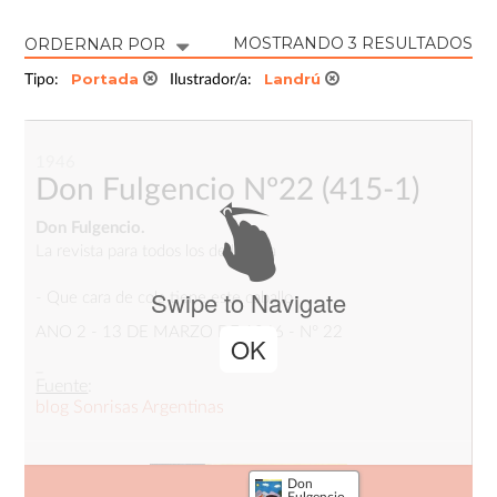
MOSTRANDO 3 RESULTADOS
ORDERNAR POR
Portada
Landrú
Tipo:
Ilustrador/a:
1946
Don Fulgencio Nº22
(415-1)
Don Fulgencio.
La revista para todos los de la casa
Swipe to Navigate
- Que cara de cola tiene este caballo
ANO 2 - 13 DE MARZO DE 1946 - N° 22
OK
_
Fuente
:
blog Sonrisas Argentinas
Don
Fulgencio