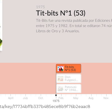
1975
Tit-bits Nº1
(53)
Tit-Bits fue una revista publicada por Ediciones
entre 1975 y 1982. En total se editaron 74 nú
Libros de Oro y 3 Anuarios.
Tit-bits
Nº1 (53)
Don
Fulgencio
(389)
Patoruzú
Nº 1946
(572)
April
July
Oct.
Feb.
May
Aug.
Nov.
1975
eData/key/17734bffb337b485ece8b9f76b2eaac8