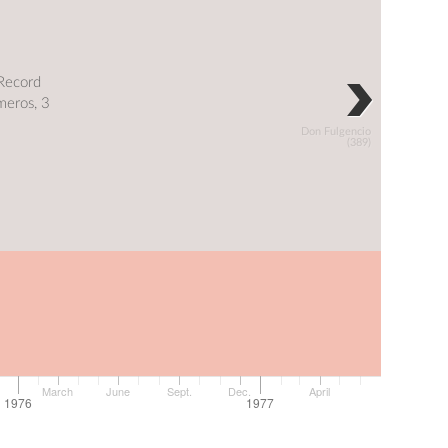
 Record
meros, 3
Don Fulgencio
(389)
March
June
Sept.
Dec.
April
1976
1977