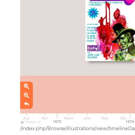
Aug.
Nov.
March
June
Sept.
Dec.
1973
1974
Timeline JS
/index.php/Browse/illustrations/view/timelin