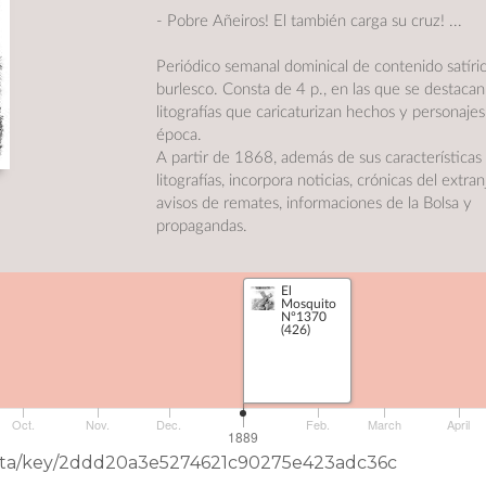
- Pobre Añeiros! El también carga su cruz! ...
Periódico semanal dominical de contenido satíri
burlesco. Consta de 4 p., en las que se destacan
litografías que caricaturizan hechos y personajes
época.
A partir de 1868, además de sus características
litografías, incorpora noticias, crónicas del extran
avisos de remates, informaciones de la Bolsa y
propagandas.
_
El
Fuente
:
Mosquito
wikipedia
Nº1370
(426)
Biblioteca Nacional Mariano Moreno
Oct.
Nov.
Dec.
Feb.
March
April
1889
neData/key/2ddd20a3e5274621c90275e423adc36c