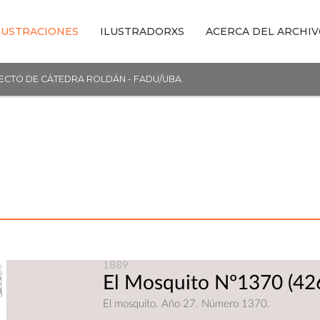
LUSTRACIONES
ILUSTRADORXS
ACERCA DEL ARCHI
YECTO DE CÁTEDRA ROLDÁN - FADU/UBA.
1889
El Mosquito Nº1370
(42
El mosquito. Año 27. Número 1370.