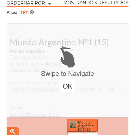
MOSTRANDO 3 RESULTADOS
ORDERNAR POR
1911
Años:
1911
Mundo Argentino Nº1
(15)
Mundo Argentino
7 de Enero de 1911
Semanario popular ilustrado.
Aparece los sábados.
Swipe to Navigate
Las ordenanzas son para cumplirlas
OK
- Vamos señores, está prohibido atorrar en la "vida" pública.
_
Fuente
:
Instituto Ibero-Americano
Mundo
Argentino
Nº1 (15)