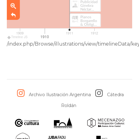
Publicidad
Ginebra
Néctar
(616)
Pianos
Borgarello
& Obligio
(718)
1909
1911
1912
1910
Timeline JS
/index.php/Browse/illustrations/view/timelineDat
Archivo Ilustración Argentina
Cátedra
Roldán