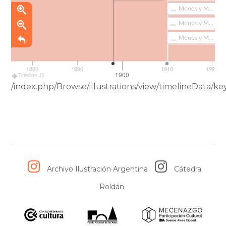
Monos y Monadas Nº2 (461-1)
_
Fuente
:
Monos y Monadas Nº3 (461-2)
Hemeroteca Digital Biblioteca Nacional de España
Monos y Monadas Nº19 (461-3)
Biblioteca Nacional Mariano Moreno
1880
1890
1910
1920
1900
Timeline JS
/index.php/Browse/illustrations/view/timelineData
Archivo Ilustración Argentina
Cátedra
Roldán