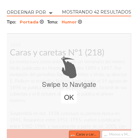
MOSTRANDO 42 RESULTADOS
ORDERNAR POR
Portada
Humor
Tipo:
Tema:
1898
Caras y caretas Nº1
(218)
La revista tuvo como antecedente un semanario del mismo
título, publicado en Montevideo entre 1890 y 1897. Por
invitación del periodista Bartolomé Mitre y Vedia, su director
E. Pellicer se trasladó a Buenos Aires, donde el 19 agosto de
Swipe to Navigate
1898 se publica una circular de presentación, facsímil de sus
cubiertas y el 8 octubre de 1898 se publica el primer
OK
número.
Suspendida en oct. 1938, concluye su primera época en
1941. Reaparece entre 1951-1955; vuelve a publicarse
entre 1982-1984, y nuevamente a partir de jul. 2005, con
el no. 2188.
Caras y caretas Nº1 (218)
Monos y Monadas Nº1 (461)