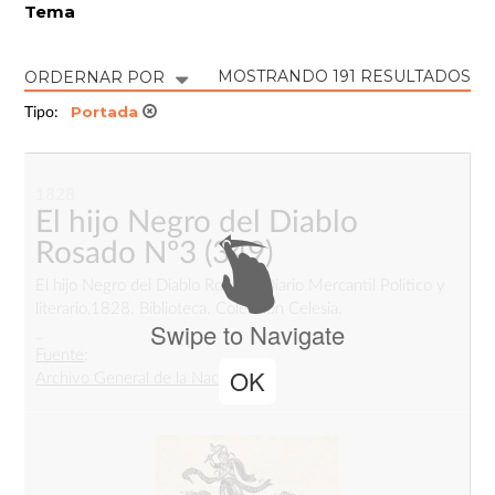
Tema
MOSTRANDO 191 RESULTADOS
ORDERNAR POR
Portada
Tipo:
1828
El hijo Negro del Diablo
Rosado Nº3
(349)
El hijo Negro del Diablo Rosado, Diario Mercantil Politico y
literario,1828. Biblioteca. Colección Celesia.
Swipe to Navigate
_
Fuente
:
OK
Archivo General de la Nación