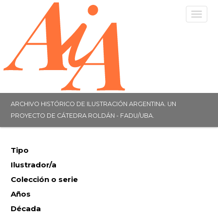
Togg
navig
ARCHIVO HISTÓRICO DE ILUSTRACIÓN ARGENTINA. UN
PROYECTO DE CÁTEDRA ROLDÁN - FADU/UBA.
Tipo
Ilustrador/a
Colección o serie
Años
Década