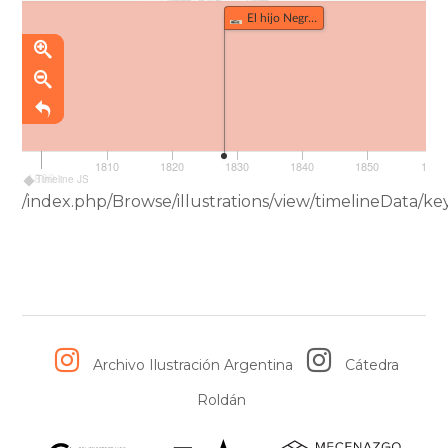
El hijo Negro del Diablo Rosado Nº3 (349)
1810
1820
1830
1840
1850
1860
1800
Timeline JS
/index.php/Browse/illustrations/view/timelineData
Archivo Ilustración Argentina
Cátedra
Roldán