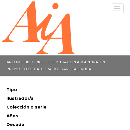
Togg
navig
ARCHIVO HISTÓRICO DE ILUSTRACIÓN ARGENTINA. UN
PROYECTO DE CÁTEDRA ROLDÁN - FADU/UBA.
Tipo
Ilustrador/a
Colección o serie
Años
Década