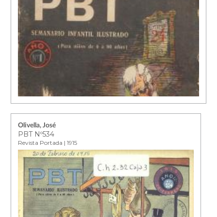
Olivella, José
PBT Nº534
Revista Portada | 1915