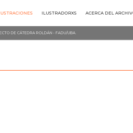
LUSTRACIONES
ILUSTRADORXS
ACERCA DEL ARCHI
YECTO DE CÁTEDRA ROLDÁN - FADU/UBA.