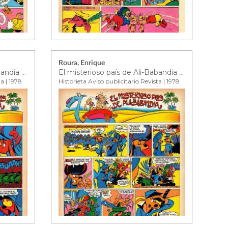
Roura, Enrique
El misterioso país de Ali-Babandia ep. 9
El misterioso país de Ali-Babandia ep. 10
ta | 1978
Historieta Aviso publicitario Revista | 1978