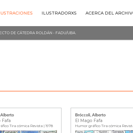
LUSTRACIONES
ILUSTRADORXS
ACERCA DEL ARCHI
YECTO DE CÁTEDRA ROLDÁN - FADU/UBA.
 Alberto
Bróccoli, Alberto
 Fafa
El Mago Fafa
fico Tira cómica Revista | 1978
Humor gráfico Tira cómica Revista