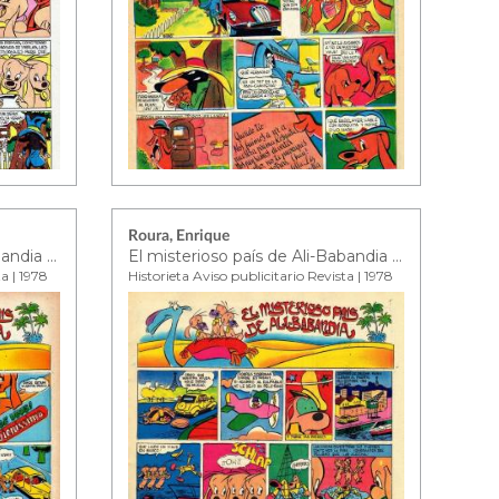
Roura, Enrique
El misterioso país de Ali-Babandia ep. 5
El misterioso país de Ali-Babandia ep. 6
ta | 1978
Historieta Aviso publicitario Revista | 1978