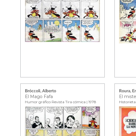
Bróccoli, Alberto
Roura, E
El Mago Fafa
Humor gráfico Revista Tira cómica | 1978
Historieta