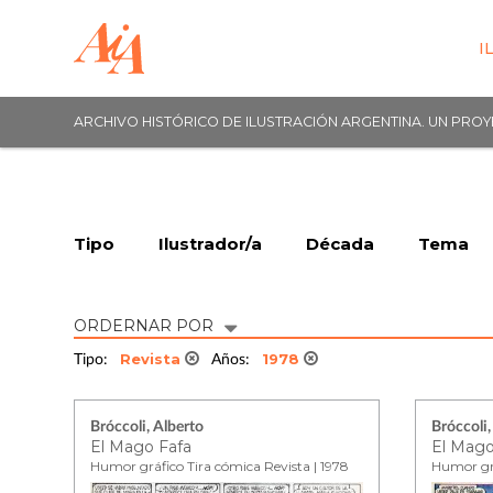
I
ARCHIVO HISTÓRICO DE ILUSTRACIÓN ARGENTINA. UN PRO
Tipo
Ilustrador/a
Década
Tema
ORDERNAR POR
Revista
1978
Tipo:
Años:
Bróccoli, Alberto
Bróccoli,
El Mago Fafa
El Mago
Humor gráfico Tira cómica Revista | 1978
Humor grá