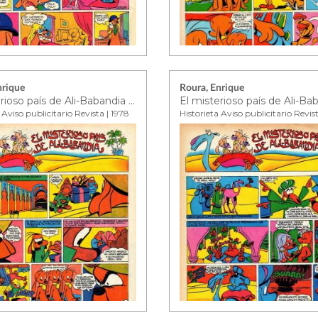
nrique
Roura, Enrique
El misterioso país de Ali-Babandia ep. 8
 Aviso publicitario Revista | 1978
Historieta Aviso publicitario Revis