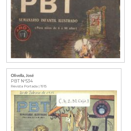
Olivella, José
PBT Nº534
Revista Portada | 1915