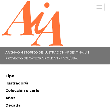
Togg
navig
ARCHIVO HISTÓRICO DE ILUSTRACIÓN ARGENTINA. UN
PROYECTO DE CÁTEDRA ROLDÁN - FADU/UBA.
Tipo
Ilustrador/a
Colección o serie
Años
Década