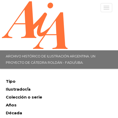
Togg
navig
ARCHIVO HISTÓRICO DE ILUSTRACIÓN ARGENTINA. UN
PROYECTO DE CÁTEDRA ROLDÁN - FADU/UBA.
Tipo
Ilustrador/a
Colección o serie
Años
Década