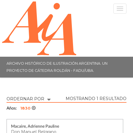
Togg
navig
ARCHIVO HISTÓRICO DE ILUSTRACIÓN ARGENTINA. UN
PROYECTO DE CÁTEDRA ROLDÁN - FADU/UBA.
MOSTRANDO 1 RESULTADO
ORDERNAR POR
1830
Años:
Macaire, Adrienne Pauline
Don Manuel Belgrano