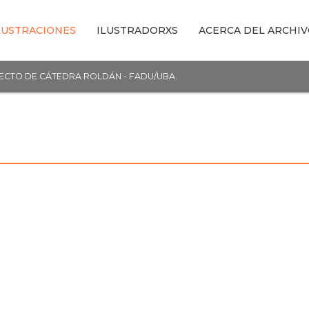
LUSTRACIONES
ILUSTRADORXS
ACERCA DEL ARCHI
YECTO DE CÁTEDRA ROLDÁN - FADU/UBA.