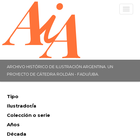
Togg
navig
ARCHIVO HISTÓRICO DE ILUSTRACIÓN ARGENTINA. UN
PROYECTO DE CÁTEDRA ROLDÁN - FADU/UBA.
Tipo
Ilustrador/a
Colección o serie
Años
Década