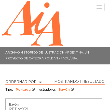
Togg
navig
ARCHIVO HISTÓRICO DE ILUSTRACIÓN ARGENTINA. UN
PROYECTO DE CÁTEDRA ROLDÁN - FADU/UBA.
MOSTRANDO 1 RESULTADO
ORDERNAR POR
Portada
Bayón
Tipo:
Ilustrador/a:
Bayón
PBT Nº839