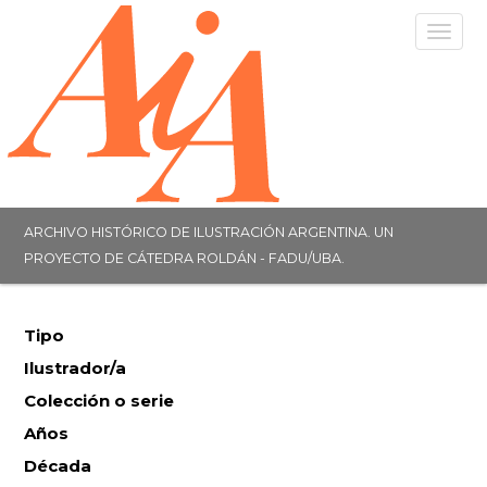
Togg
navig
ARCHIVO HISTÓRICO DE ILUSTRACIÓN ARGENTINA. UN
PROYECTO DE CÁTEDRA ROLDÁN - FADU/UBA.
Tipo
Ilustrador/a
Colección o serie
Años
Década