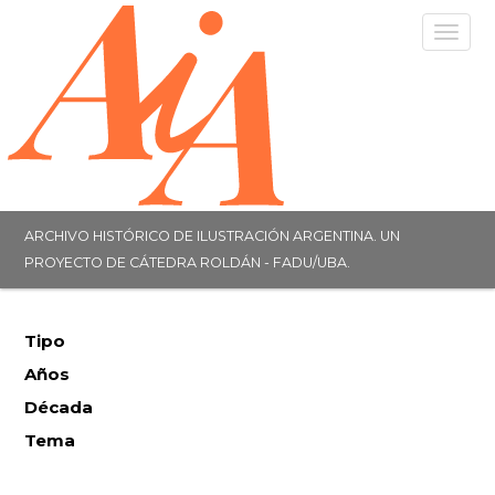
Togg
navig
ARCHIVO HISTÓRICO DE ILUSTRACIÓN ARGENTINA. UN
PROYECTO DE CÁTEDRA ROLDÁN - FADU/UBA.
Tipo
Años
Década
Tema