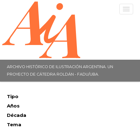
Togg
navig
ARCHIVO HISTÓRICO DE ILUSTRACIÓN ARGENTINA. UN
PROYECTO DE CÁTEDRA ROLDÁN - FADU/UBA.
Tipo
Años
Década
Tema