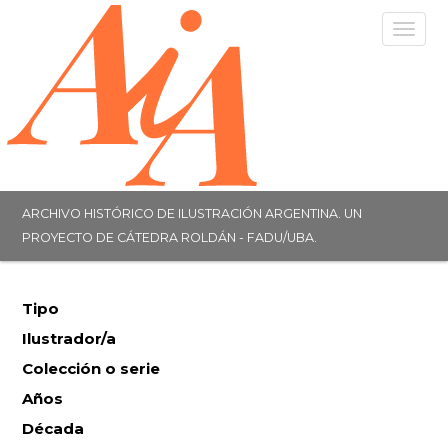
Togg
navig
ARCHIVO HISTÓRICO DE ILUSTRACIÓN ARGENTINA. UN
PROYECTO DE CÁTEDRA ROLDÁN - FADU/UBA.
Tipo
Ilustrador/a
Colección o serie
Años
Década