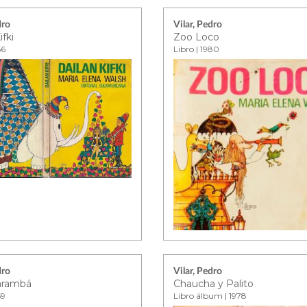
dro
Vilar, Pedro
ifki
Zoo Loco
66
Libro | 1980
dro
Vilar, Pedro
arambá
Chaucha y Palito
69
Libro álbum | 1978