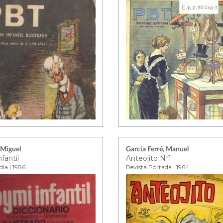
 Miguel
García Ferré, Manuel
fantil
Anteojito Nº1
dia | 1986
Revista Portada | 1964