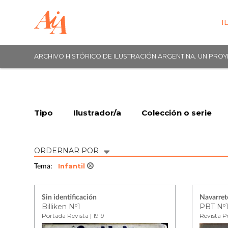
I
ARCHIVO HISTÓRICO DE ILUSTRACIÓN ARGENTINA. UN PRO
Tipo
Ilustrador/a
Colección o serie
ORDERNAR POR
Infantil
Tema:
Sin identificación
Navarret
Billiken Nº1
PBT Nº
Portada Revista | 1919
Revista P