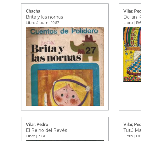
Chacha
Vilar, Pe
Brita y las nornas
Dailan K
Libro álbum | 1967
Libro | 19
Vilar, Pedro
Vilar, Pe
El Reino del Revés
Tutú M
Libro | 1986
Libro | 19