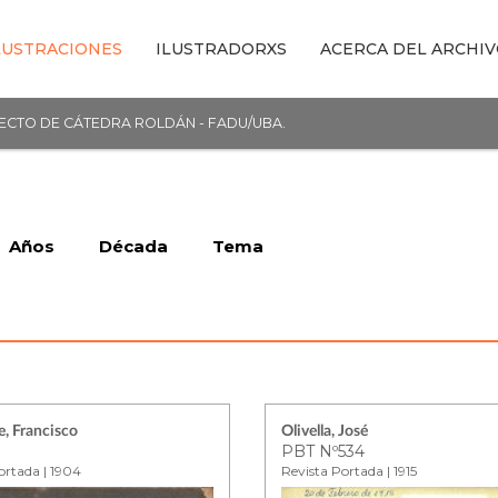
LUSTRACIONES
ILUSTRADORXS
ACERCA DEL ARCHI
YECTO DE CÁTEDRA ROLDÁN - FADU/UBA.
Años
Década
Tema
e, Francisco
Olivella, José
1
PBT Nº534
ortada | 1904
Revista Portada | 1915