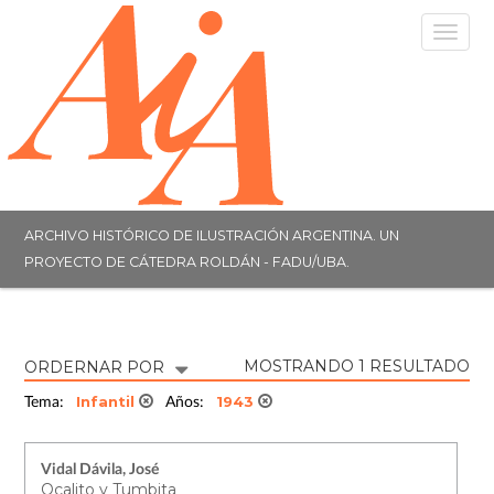
Togg
navig
ARCHIVO HISTÓRICO DE ILUSTRACIÓN ARGENTINA. UN
PROYECTO DE CÁTEDRA ROLDÁN - FADU/UBA.
MOSTRANDO 1 RESULTADO
ORDERNAR POR
Infantil
1943
Tema:
Años:
Vidal Dávila, José
Ocalito y Tumbita