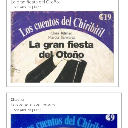
La gran fiesta del Otoño
Libro álbum | 1977
Chacha
Los zapatos voladores
Libro álbum | 1977