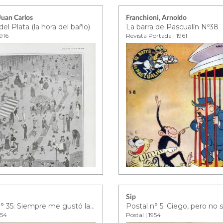
Juan Carlos
Franchioni, Arnoldo
el Plata (la hora del baño)
La barra de Pascualín Nº38
1916
Revista Portada | 1961
Sip
Postal n° 35: Siempre me gustó la gimnasia
954
Postal | 1954