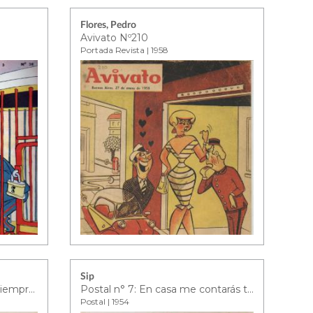
Flores, Pedro
Avivato Nº210
Portada Revista | 1958
Sip
Postal n° 5: Ciego, pero no siempre…
Postal n° 7: En casa me contarás todo lo que has leído…
Postal | 1954