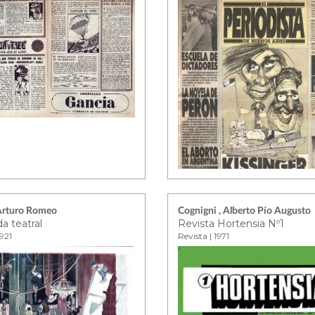
 Arturo Romeo
Cognigni , Alberto Pío Augusto
da teatral
Revista Hortensia Nº1
1921
Revista | 1971