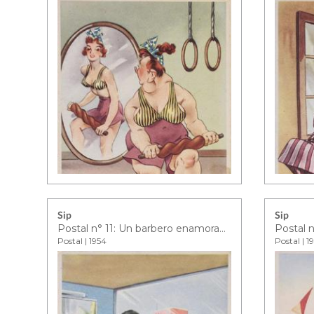
Sip
Sip
Postal n° 11: Un barbero enamorado está siempre en un friz a su cliente más preciado de cortarle la nariz
Postal n
Postal | 1954
Postal | 1