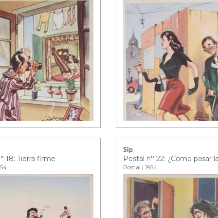
Sip
° 18: Tierra firme
954
Postal | 1954