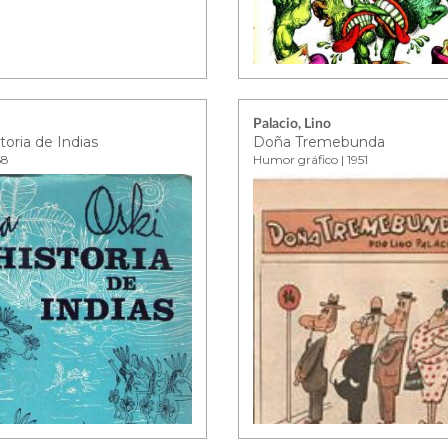
Palacio, Lino
toria de Indias
Doña Tremebunda
68
Humor gráfico | 1951