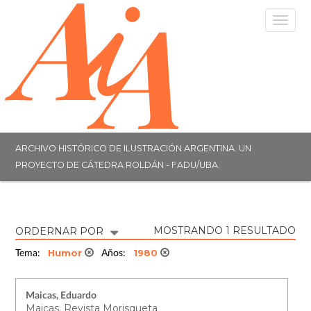
Togg
navig
ARCHIVO HISTÓRICO DE ILUSTRACIÓN ARGENTINA. UN
PROYECTO DE CÁTEDRA ROLDÁN - FADU/UBA.
MOSTRANDO 1 RESULTADO
ORDERNAR POR
Humor
1980
Tema:
Años:
Maicas, Eduardo
Maicas. Revista Morisqueta