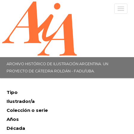
Togg
navig
ARCHIVO HISTÓRICO DE ILUSTRACIÓN ARGENTINA. UN
PROYECTO DE CÁTEDRA ROLDÁN - FADU/UBA.
Tipo
Ilustrador/a
Colección o serie
Años
Década