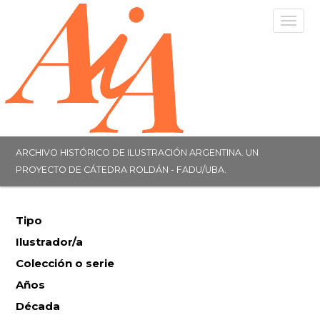
Togg
navig
ARCHIVO HISTÓRICO DE ILUSTRACIÓN ARGENTINA. UN
PROYECTO DE CÁTEDRA ROLDÁN - FADU/UBA.
Tipo
Ilustrador/a
Colección o serie
Años
Década