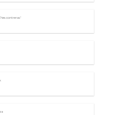
ies contreras”
k
za