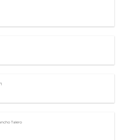
º1
ancho Talero