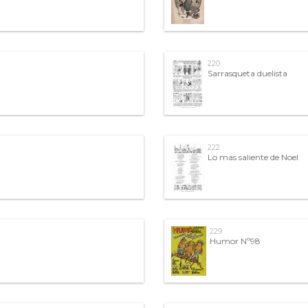
220
Sarrasqueta duelista
222
Lo mas saliente de Noel
229
Humor Nº98