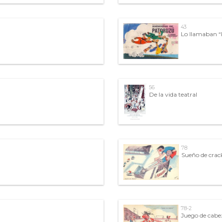
43
Lo llamaban “P
56
De la vida teatral
78
Sueño de crac
78-2
Juego de cabe