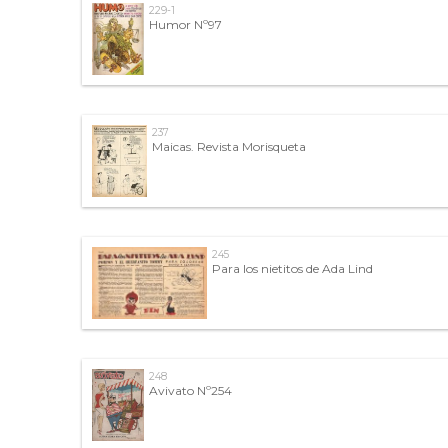
229-1
Humor Nº97
237
Maicas. Revista Morisqueta
245
Para los nietitos de Ada Lind
248
Avivato Nº254