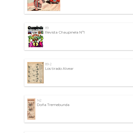
89
Revista Chaupinela Nº1
89-2
Los tirado Alvear
142
Doña Tremebunda