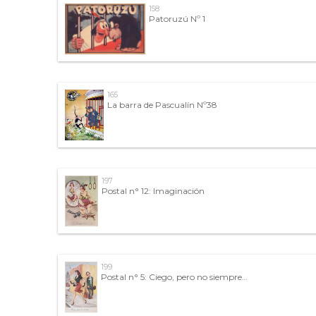
158
Patoruzú Nº 1
165
La barra de Pascualín Nº38
197
Postal n° 12: Imaginación
199
Postal n° 5: Ciego, pero no siempre…