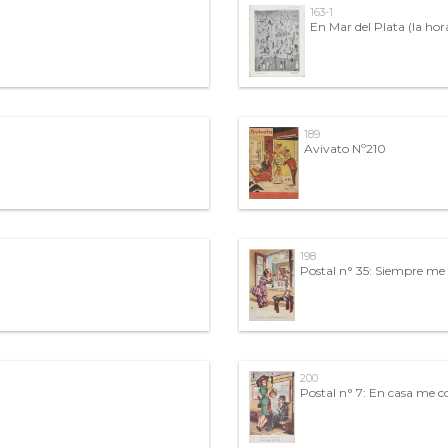
163-1
En Mar del Plata (la hor
189
Avivato Nº210
198
Postal n° 35: Siempre me
200
Postal n° 7: En casa me c