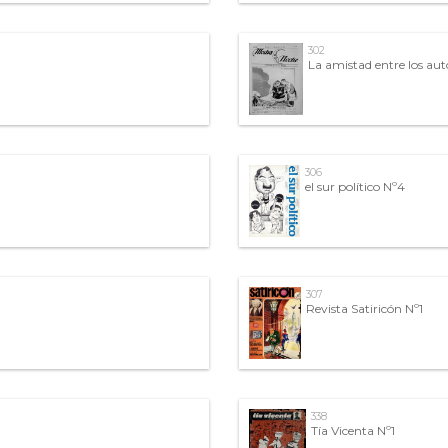
302
La amistad entre los aut
306
el sur político Nº4
307
Revista Satiricón Nº1
338
Tía Vicenta Nº1