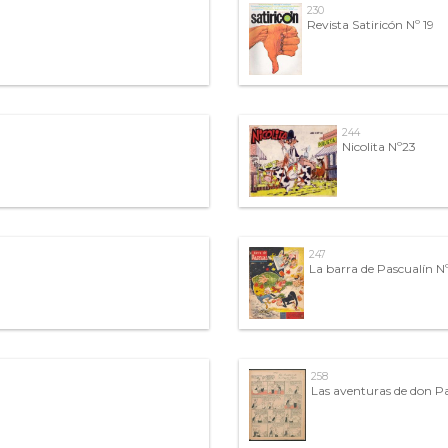
230
Revista Satiricón Nº 19
244
Nicolita Nº23
247
La barra de Pascualín N
258
Las aventuras de don P