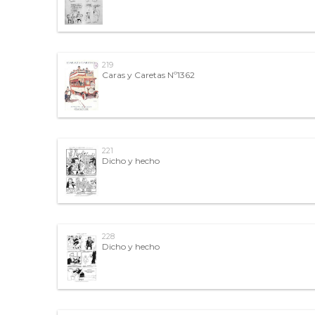
219
Caras y Caretas Nº1362
221
Dicho y hecho
228
Dicho y hecho