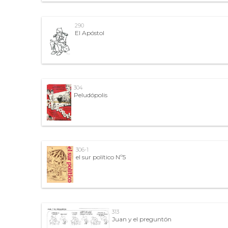
290
El Apóstol
304
Peludópolis
306-1
el sur político Nº5
313
Juan y el preguntón