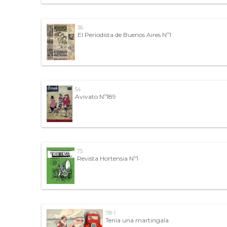
36
El Periodista de Buenos Aires Nº1
54
Avivato Nº189
75
Revista Hortensia Nº1
78-1
Tenía una martingala