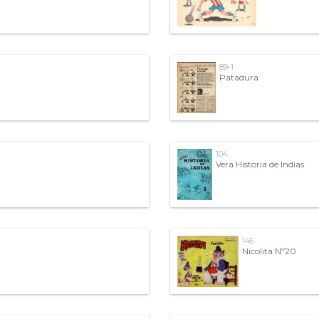
89-1
Patadura
104
Vera Historia de Indias
146
Nicolita Nº20