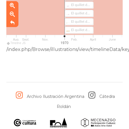
El quillet de los niños. vol. 1 (294)
El quillet de los niños. vol. 1 (294-1)
El quillet de los niños. vol. 1 (294-2)
El quillet de los niños. vol. 1 (294-3)
Aug.
Sept.
Nov.
Feb.
April
June
1970
Timeline JS
/index.php/Browse/illustrations/view/timelineDat
Archivo Ilustración Argentina
Cátedra
Roldán