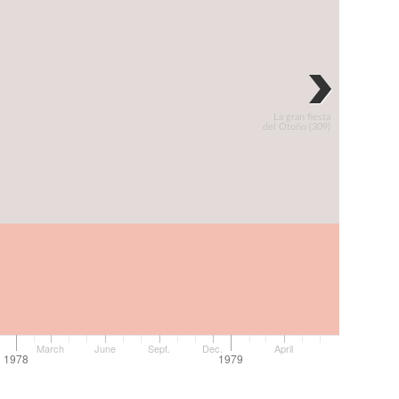
La gran fiesta
del Otoño (309)
March
June
Sept.
Dec.
April
1978
1979