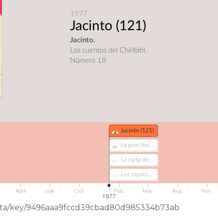
1977
Jacinto
(121)
Jacinto.
Los cuentos del Chiribitil.
Número 18
Jacinto (121)
La gran fiesta del Otoño (309)
La carta de Tilín (297)
Los zapatos voladores (331)
April
July
Oct.
Feb.
May
Aug.
Nov.
1977
neData/key/9496aaa9fccd39cbad80d985334b73ab