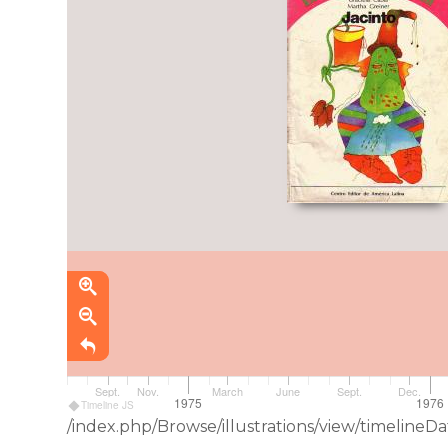
Sept.
Nov.
March
June
Sept.
Dec.
1975
1976
Timeline JS
/index.php/Browse/illustrations/view/timeli