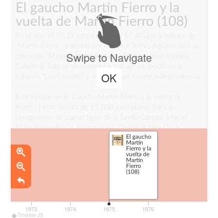
El gaucho Martín Fierro y la
vuelta de Martín Fierro
(108)
En el año 1975, Di toto ilustra con 57 dibujos la edición de
“Martín Fierro” realizada por el editor Torres Agüero para su
Swipe to Navigate
colección “Miniaturas del Andarín”. Para sus ilustraciones,
Gabriel di Toto se documentó y trabajó en Tandil, en la
OK
estancia “Los Cerrillos” y en el Museo Fuerte Independencia.
Esta edición de El Gaucho Martín Fierro y la Vuelta de
Martín Fierro consta de 15.000 ejemplares. Para su
composición se usaron tipos de la famila Corona. Miguel
Pilato fotograbó las ilustraciones. Diseñó la tapa Oscar
El gaucho
Smoje.Torres & Tores hicieron las películas para la impresión
Martín
en offset. La edición estuvo al cuidado de Roy
Fierro y la
vuelta de
Bartholomew.
Martín
Fierro
(108)
La impresión estuvo a cargo de la Imprenta de los Buenos
Ayres S.A. (Rondeau 3274, Buenos Aires.) Los trabajos de
impresión y encuadernación se terminaron el 20 de mayo
1973
1974
1975
1976
de 1975.
Timeline JS