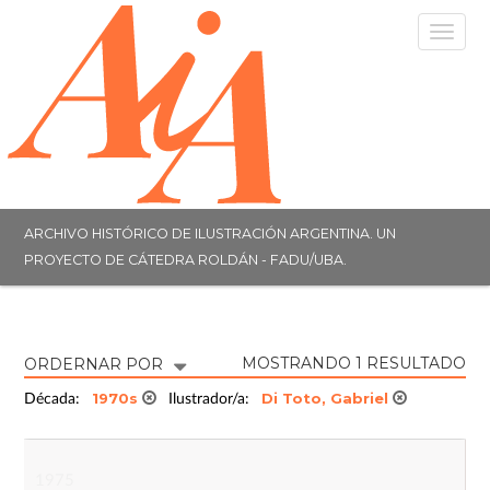
Togg
navig
ARCHIVO HISTÓRICO DE ILUSTRACIÓN ARGENTINA. UN
PROYECTO DE CÁTEDRA ROLDÁN - FADU/UBA.
MOSTRANDO 1 RESULTADO
ORDERNAR POR
1970s
Di Toto, Gabriel
Década:
Ilustrador/a:
1975