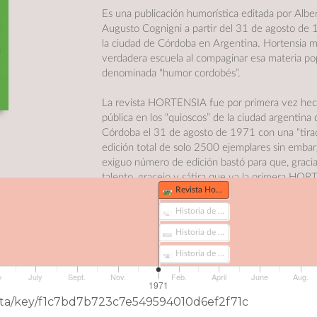
Es una publicación humorística editada por Albe
Augusto Cognigni a partir del 31 de agosto de 
la ciudad de Córdoba en Argentina. Hortensia 
verdadera escuela al compaginar esa materia po
denominada “humor cordobés”.
La revista HORTENSIA fue por primera vez he
pública en los “quioscos” de la ciudad argentina 
Córdoba el 31 de agosto de 1971 con una “tira
edición total de solo 2500 ejemplares sin emba
exiguo número de edición bastó para que, gracia
talento, gracejo y sátira que ya la primera HO
Revista Hortensia Nº1 (75)
Historia de América en el siglo XX Nº28 (141-3)
Historia de América en el siglo XX Nº26 (141-4)
Historia de América en el siglo XX Nº11 (141-5)
Historia de América en el siglo XX Nº23 (141-6)
Historia de América en el siglo XX Nº31 (141-7)
poseía, tal revista se hiciera famosa en Argentin
incluso fuera de Argentina.
Historia de América en el siglo XX Nº3 (141)
El formato y la diagramación es infrecuente para
Historia de América en el siglo XX Nº12 (141-1)
revistas: prácticamente tamaño «sabana» (muy a
ancha) con sus hojas y cubiertas hechas de pape
Historia de América en el siglo XX Nº17 (141-2)
de gramaje pesado («papel relativamente grueso»
y
July
Sept.
Nov.
Feb.
April
June
Aug.
siempre tricrómica (impresa a solo tres colores: 
1971
negro y cualquier otro color primario adecuado);
eData/key/f1c7bd7b723c7e549594010d6ef2f71c
parte de la tipografía es de tipo informal remed