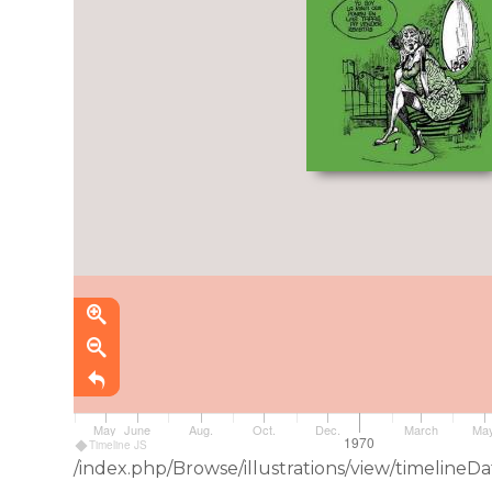
May
June
Aug.
Oct.
Dec.
March
Ma
1970
Timeline JS
/index.php/Browse/illustrations/view/timelin