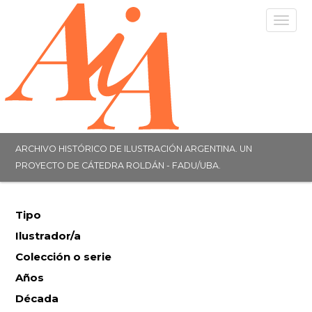
Togg
navig
ARCHIVO HISTÓRICO DE ILUSTRACIÓN ARGENTINA. UN
PROYECTO DE CÁTEDRA ROLDÁN - FADU/UBA.
Tipo
Ilustrador/a
Colección o serie
Años
Década