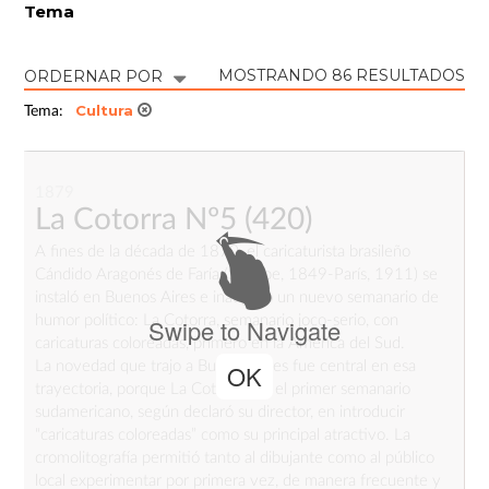
Tema
MOSTRANDO 86 RESULTADOS
ORDERNAR POR
Cultura
Tema:
1879
La Cotorra Nº5
(420)
A fines de la década de 1870, el caricaturista brasileño
Cándido Aragonés de Faría (Sergipe, 1849-París, 1911) se
instaló en Buenos Aires e inauguró un nuevo semanario de
humor político: La Cotorra, semanario joco-serio, con
Swipe to Navigate
caricaturas coloreadas, primero en la América del Sud.
La novedad que trajo a Buenos Aires fue central en esa
OK
trayectoria, porque La Cotorra fue el primer semanario
sudamericano, según declaró su director, en introducir
“caricaturas coloreadas” como su principal atractivo. La
cromolitografía permitió tanto al dibujante como al público
local experimentar por primera vez, de manera frecuente y