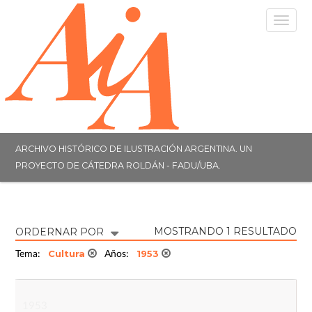
Togg
navig
ARCHIVO HISTÓRICO DE ILUSTRACIÓN ARGENTINA. UN
PROYECTO DE CÁTEDRA ROLDÁN - FADU/UBA.
MOSTRANDO 1 RESULTADO
ORDERNAR POR
Cultura
1953
Tema:
Años:
1953