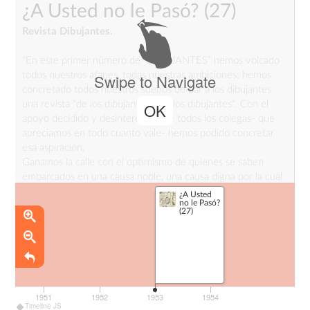
¿A Usted no le Pasó?
(27)
Revista Dibujantes.
"En este primer número de “DIBUJANTES” hemos volcado
todos nuestros afanes, todas nuestras ambiciones; hemos
Swipe to Navigate
concretado todos nuestros sueños de dar a los dibujantes
una revista "de los dibujantes para los dibujantes". Con el
OK
apoyo decidido y desinteresado de todos los colegas- que
apreciamos en todo cuanto vale- hemos podido concretar
esa aspiración.
Ganamos la calle con el optimismo de quienes se saben
embarcados en una causa noble, una causa digna por la cuál
darse por enteros.
¿A Usted
no le Pasó?
Los dibujantes argentinos formamos una familia, una gran
(27)
familia unida, donde todos y cada uno desde el lugar más
encumbrado hasta el más modesto colaboran en el anhelo
común del perfeccionamiento, de dar siempre más de sí
mismos para el engrandecimiento de nuestra profesión, que
es una de las formas de darlo todo por el engrandecimiento
de la Patria." por Osvaldo Laino.
1951
1952
1953
1954
Timeline JS