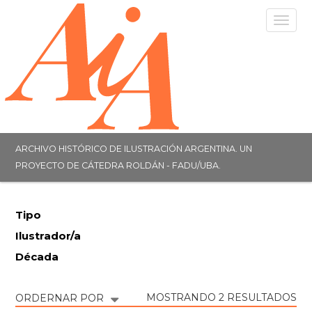
Togg
navig
ARCHIVO HISTÓRICO DE ILUSTRACIÓN ARGENTINA. UN
PROYECTO DE CÁTEDRA ROLDÁN - FADU/UBA.
Tipo
Ilustrador/a
Década
MOSTRANDO 2 RESULTADOS
ORDERNAR POR