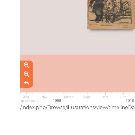
Aug.
Nov.
March
June
Sept.
Dec.
1909
1910
Timeline JS
/index.php/Browse/illustrations/view/timeli