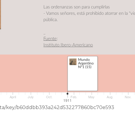
Las ordenanzas son para cumplirlas
- Vamos señores, está prohibido atorrar en la "vi
pública.
_
Fuente
:
Instituto Ibero-Americano
Mundo
Argentino
Nº1 (15)
April
July
Oct.
Feb.
May
Aug.
Nov.
1911
neData/key/b60ddbb393a242d532277860bc70e593