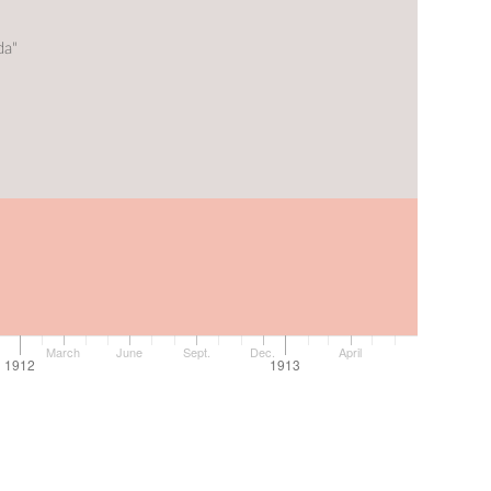
da"
March
June
Sept.
Dec.
April
1912
1913