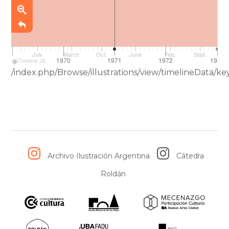
July
March
Oct.
June
Feb.
Sept.
1969
1970
1971
1972
1973
Timeline JS
/index.php/Browse/illustrations/view/timelineData
Archivo Ilustración Argentina
Cátedra
Roldán