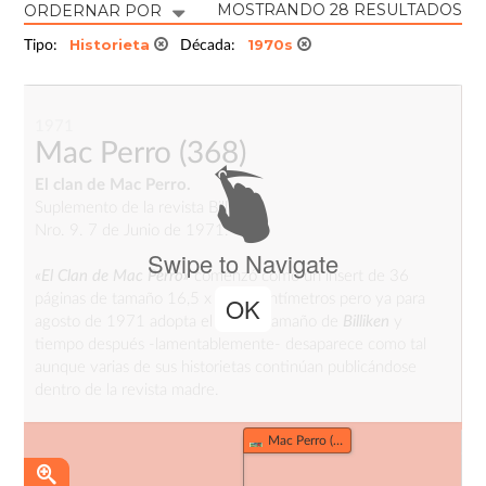
MOSTRANDO 28 RESULTADOS
ORDERNAR POR
Historieta
1970s
Tipo:
Década:
1971
Mac Perro
(368)
El clan de Mac Perro.
Suplemento de la revista Billiken.
Nro. 9. 7 de Junio de 1971.
Swipe to Navigate
«El Clan de Mac Perro»
comenzó como un insert de 36
páginas de tamaño 16,5 x 22,5 centímetros pero ya para
OK
agosto de 1971 adopta el mismo tamaño de
Billiken
y
tiempo después -lamentablemente- desaparece como tal
aunque varias de sus historietas continúan publicándose
dentro de la revista madre.
_
Mac Perro (368)
Fuente
:
BILLIKEN, sus Dibujantes y sus Historietas