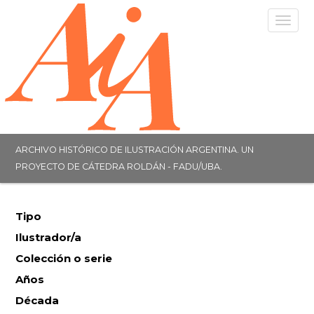
Togg
navig
ARCHIVO HISTÓRICO DE ILUSTRACIÓN ARGENTINA. UN
PROYECTO DE CÁTEDRA ROLDÁN - FADU/UBA.
Tipo
Ilustrador/a
Colección o serie
Años
Década