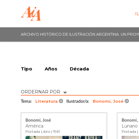
I
ARCHIVO HISTÓRICO DE ILUSTRACIÓN ARGENTINA. UN PRO
Tipo
Años
Década
ORDERNAR POR
Literatura
Bonomi, José
Tema:
Ilustrador/a:
Bonomi, José
Bonomi, 
América
Lunario
Portada Libro | 1961
Portada |