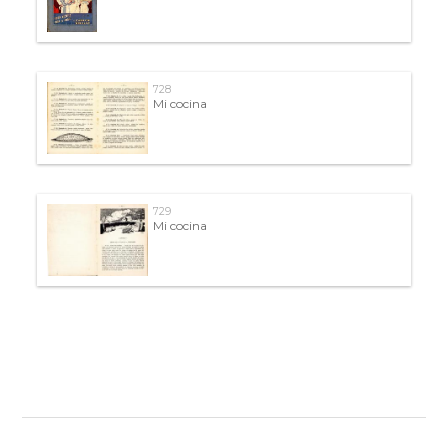
728
Mi cocina
729
Mi cocina