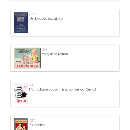
676
Un bocado exquisito...
678
Yo quiero Milka!
690
Multiplique sus sonrisas tomando Geniol
727
Mi cocina