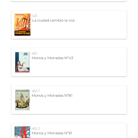
425
La ciudad cambió la voz
462
Monos y Monadas Nº43
462-1
Monos y Monadas Nº81
462-2
Monos y Monadas Nº61