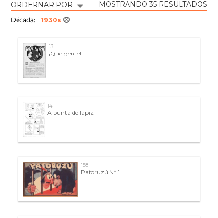
MOSTRANDO 35 RESULTADOS
ORDERNAR POR
1930s
Década:
13
¡Que gente!
14
A punta de lápiz.
158
Patoruzú Nº 1