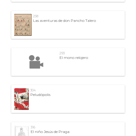
258
Las aventuras de don Pancho Talero
293
El mono relojero
304
Peludópolis
316
El niño Jesús de Praga